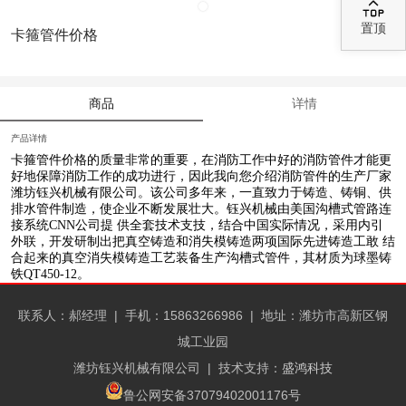

置顶
卡箍管件价格
商品
详情
产品详情
卡箍管件价格
的质量非常的重要，在消防工作中好的消防管件才能更
好地保障消防工作的成功进行，因此我向您介绍消防管件的生产厂家
潍坊钰兴机械有限公司。该公司多年来，一直致力于铸造、铸铜、供
排水管件制造，使企业不断发展壮大。钰兴机械由美国沟槽式管路连
接系统CNN公司提 供全套技术支技，结合中国实际情况，采用内引
外联，开发研制出把真空铸造和消失模铸造两项国际先进铸造工敢 结
合起来的真空消失模铸造工艺装备生产沟槽式管件，其材质为球墨铸
铁QT450-12。
联系人：郝经理 |
手机：15863266986 |
地址：潍坊市高新区钢
城工业园
潍坊钰兴机械有限公司
| 技术支持：
盛鸿科技
鲁公网安备37079402001176号