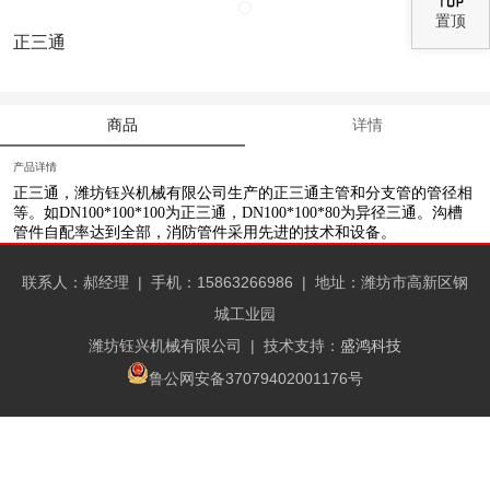
置顶
正三通
商品
详情
产品详情
正三通
，
潍坊钰兴机械有限公司
生产的正三通主管和分支管的管径相
等。如DN100*100*100为正三通，DN100*100*80为异径三通。沟槽
管件自配率达到全部，消防管件采用先进的技术和设备。
联系人：郝经理 |
手机：15863266986 |
地址：潍坊市高新区钢
城工业园
潍坊钰兴机械有限公司
| 技术支持：
盛鸿科技
鲁公网安备37079402001176号