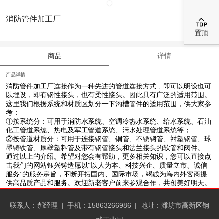
消防管件加工厂

置顶
商品
详情
产品详情
消防管件加工厂
连接作为一种先进的管道连接方式，即可以明设也可
以埋设，即有钢性接头，也有柔性接头。因此具有广泛的适用范围。
这里我们根据系统和材质区划分一下沟槽管件的适用范围，供大家参
考：
①按系统分：可用于消防水系统、空调冷热水系统、给水系统、石油
化工管道系统、热电及军工管道系统、污水处理管道系统等；
②按管道材质分：可用于连接钢管、铜管、不锈钢管、衬塑钢管、球
墨铸铁管、厚壁塑料管及带有钢管接头和法兰接头的软管和阀件。
通过以上的介绍。希望对您会有帮助，更多相关知识，您可以直接点
击我们的网站钰兴铸造愿以“以人为本、科技兴企、质量立市、诚信
服务”的服务宗旨，不断开拓国内、国际市场，竭诚为海内外客商提
供高品质产品和服务。欢迎新老客户前来参观合作，共创美好明天。
联系人：郝经理 |
手机：15863266986 |
地址：潍坊市高新区钢