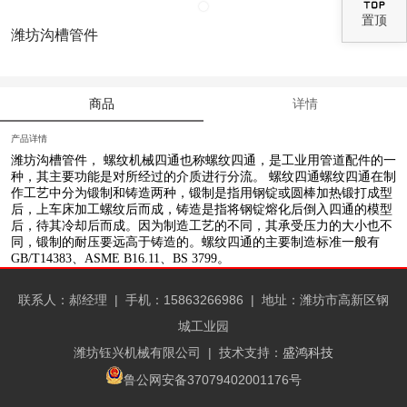
置顶
潍坊沟槽管件
商品
详情
产品详情
潍坊沟槽管件
， 螺纹机械四通也称螺纹四通，是工业用管道配件的一
种，其主要功能是对所经过的介质进行分流。 螺纹四通螺纹四通在制
作工艺中分为锻制和铸造两种，锻制是指用钢锭或圆棒加热锻打成型
后，上车床加工螺纹后而成，铸造是指将钢锭熔化后倒入四通的模型
后，待其冷却后而成。因为制造工艺的不同，其承受压力的大小也不
同，锻制的耐压要远高于铸造的。螺纹四通的主要制造标准一般有
GB/T14383、ASME B16.11、BS 3799。
联系人：郝经理 |
手机：15863266986 |
地址：潍坊市高新区钢
城工业园
潍坊钰兴机械有限公司
| 技术支持：
盛鸿科技
鲁公网安备37079402001176号