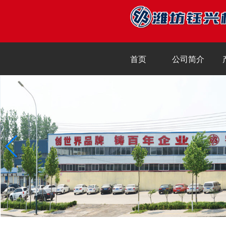
首页
公司简介