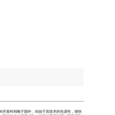
的开发时间晚于国外，但由于其技术的先进性，很快