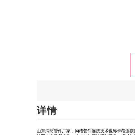
详情
山东消防管件厂家
，沟槽管件连接技术也称卡箍连接