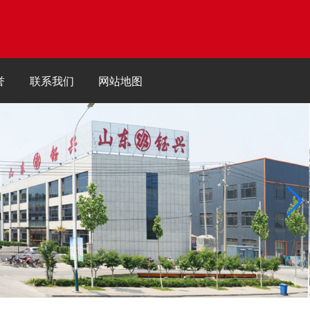
誉
联系我们
网站地图