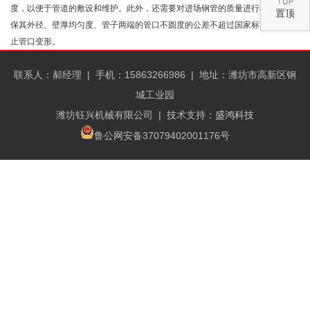
度，以便于管道的敷设和维护。此外，还需要对进场钢管的质量进行检查，确
置顶
保其外径、壁厚均匀度、管子两端的管口不圆度的公差不超过国家标准，并防
止管口变形。
联系人：郝经理 |
手机：15863266986 |
地址：潍坊市高新区钢
城工业园
潍坊钰兴机械有限公司
| 技术支持：
盛鸿科技
鲁公网安备37079402001176号