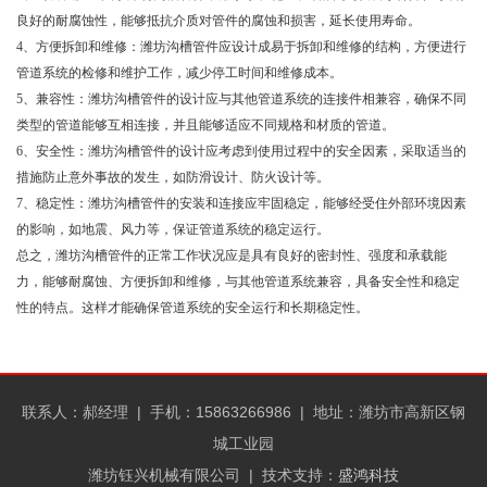
良好的耐腐蚀性，能够抵抗介质对管件的腐蚀和损害，延长使用寿命。
4、方便拆卸和维修：潍坊沟槽管件应设计成易于拆卸和维修的结构，方便进行
管道系统的检修和维护工作，减少停工时间和维修成本。
5、兼容性：潍坊沟槽管件的设计应与其他管道系统的连接件相兼容，确保不同
类型的管道能够互相连接，并且能够适应不同规格和材质的管道。
6、安全性：潍坊沟槽管件的设计应考虑到使用过程中的安全因素，采取适当的
措施防止意外事故的发生，如防滑设计、防火设计等。
7、稳定性：潍坊沟槽管件的安装和连接应牢固稳定，能够经受住外部环境因素
的影响，如地震、风力等，保证管道系统的稳定运行。
总之，潍坊沟槽管件的正常工作状况应是具有良好的密封性、强度和承载能
力，能够耐腐蚀、方便拆卸和维修，与其他管道系统兼容，具备安全性和稳定
性的特点。这样才能确保管道系统的安全运行和长期稳定性。
联系人：郝经理 |
手机：15863266986 |
地址：潍坊市高新区钢
城工业园
潍坊钰兴机械有限公司
| 技术支持：
盛鸿科技