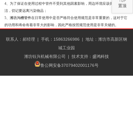
4、为了保证在使用过程中管件不受到其他因素影响，周边环境应该保证整齐清
置顶
洁，切记要远离污染物品；
5、
潍坊沟槽管件
在日常使用中是否严格符合使用规范是非常重要的，这对于它
的功用和寿命有着非常大的影响，因此严格按照规范使用是非常关键的。
联系人：郝经理 |
手机：15863266986 |
地址：潍坊市高新区钢
城工业园
潍坊钰兴机械有限公司
| 技术支持：
盛鸿科技
鲁公网安备37079402001176号