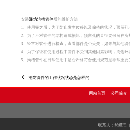
安装
潍坊沟槽管件
后的维护方法
1、使用完之后，为了防止发生位移以及偏移的状况，预留孔
2、为了不对管件的结构造成损坏，预留孔的直径要保留在所
3、经常对管件进行检查，查看部件是否丢失，如果与其他管
4、为了保证在使用过程中管件不受到其他因素影响，周边环
5、沟槽管件在日常使用中是否严格符合使用规范是非常重要

消防管件的工作状况状态是怎样的
网站首页
|
公司简介
联系人：郝经理 | 手