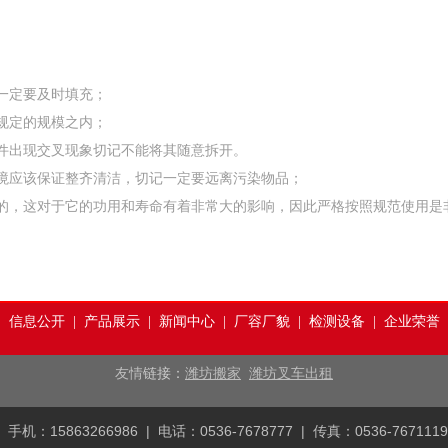
一定要及时填充；
规定的规模之内；
件出现交叉现象切记不能将其随意拆开。
境应该保证整齐清洁，切记一定要远离污染物品；
的，这对于它的功用和寿命有着非常大的影响，因此严格按照规范使用是
|
信息公开
|
产品展示
|
新闻中心
|
厂容厂貌
|
检测设备
|
企业荣誉
友情
链接：
潍坊搬家
潍坊叉车出租
机：15863266986 | 电话：0536-7678777 |
传真：0536-767111