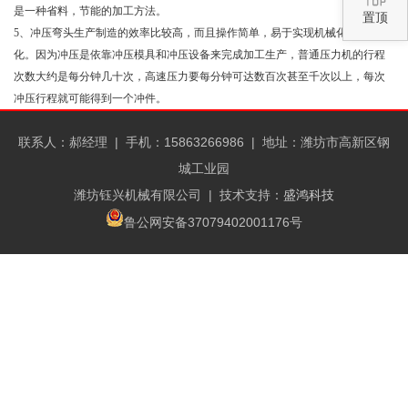
是一种省料，节能的加工方法。
置顶
5、冲压弯头生产制造的效率比较高，而且操作简单，易于实现机械化与自动
化。因为冲压是依靠冲压模具和冲压设备来完成加工生产，普通压力机的行程
次数大约是每分钟几十次，高速压力要每分钟可达数百次甚至千次以上，每次
冲压行程就可能得到一个冲件。
联系人：郝经理 |
手机：15863266986 |
地址：潍坊市高新区钢
城工业园
潍坊钰兴机械有限公司
| 技术支持：
盛鸿科技
鲁公网安备37079402001176号