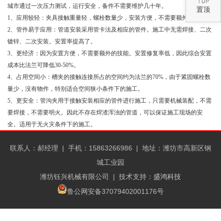
城市通过一次压力测试，运行安全，备件不需要维护几十年。
置顶
1、应用较轻：夹具接触重量轻，螺栓数量少，安装方便，不需要额外的技能。
2、管件易于应用：管道安装采用管卡法及相应的管件。施工中无需焊接、二次
镀锌、二次安装。安置率提高了。
3、更经济：因为安置方便，不需要额外的技能。安置修复率低，因此综合安置
成本比法兰可降低30-50%。
4、占用空间小：槽夹的接触连接所占的空间约为法兰的70%，由于紧固螺栓数
量少，没有物件，特别适合空间狭小条件下的施工。
5、更安全：管沟夹用于接触安装相应的管件进行施工，只需要机械装配，不需
要焊接，不需要明火。因此不存在焊渣浑浊的管道，可以保证施工现场的安
全。适用于无火灾条件下的施工。
联系人：郝经理 |
手机：15863266986 |
地址：潍坊市高新区钢
城工业园
潍坊钰兴机械有限公司
| 技术支持：
盛鸿科技
鲁公网安备37079402001176号