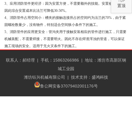
3、应用消防管件更经济：因为安置方便，不需要额外的技能。安置修复率低，
置顶
因此综合安置成本比法兰可降低30-50%。
4、消防管件占用空间小：槽夹的接触连接所占的空间约为法兰的70%，由于紧
固螺栓数量少，没有物件，特别适合空间狭小条件下的施工。
5、消防管件的应用更安全：管沟夹用于接触安装相应的管件进行施工，只需要
机械装配，不需要焊接，不需要明火。因此不存在焊渣浑浊的管道，可以保证
施工现场的安全。适用于无火灾条件下的施工。
联系人：郝经理 |
手机：15863266986 |
地址：潍坊市高新区钢
城工业园
潍坊钰兴机械有限公司
| 技术支持：
盛鸿科技
鲁公网安备37079402001176号