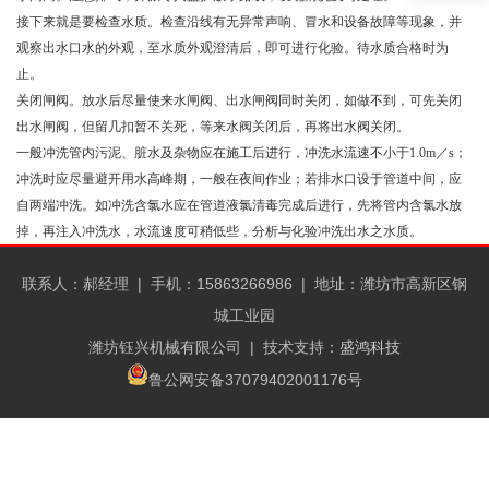
接下来就是要检查水质。检查沿线有无异常声响、冒水和设备故障等现象，并
观察出水口水的外观，至水质外观澄清后，即可进行化验。待水质合格时为
止。
关闭闸阀。放水后尽量使来水闸阀、出水闸阀同时关闭，如做不到，可先关闭
出水闸阀，但留几扣暂不关死，等来水阀关闭后，再将出水阀关闭。
一般冲洗管内污泥、脏水及杂物应在施工后进行，冲洗水流速不小于1.0m／s；
冲洗时应尽量避开用水高峰期，一般在夜间作业；若排水口设于管道中间，应
自两端冲洗。如冲洗含氯水应在管道液氯清毒完成后进行，先将管内含氯水放
掉，再注入冲洗水，水流速度可稍低些，分析与化验冲洗出水之水质。
联系人：郝经理 |
手机：15863266986 |
地址：潍坊市高新区钢
城工业园
潍坊钰兴机械有限公司
| 技术支持：
盛鸿科技
鲁公网安备37079402001176号