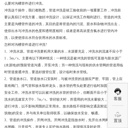
么要对沟槽管件进行冲洗。
冲洗这个操作，我们都熟悉，管道冲洗是竣工验收前的一项重要工作，冲洗前
要认真拟订冲洗方案，做好冲洗设计，以保证冲洗工作顺利进行。管道的冲洗
主要是沟槽管件道的冲洗，其目的是将管道内的污泥、脏水和杂物冲洗出去，
使排出水与冲洗水的色度和透明度相同；或者是将高浓度含氯水进行管内冲
洗，以便使排出水符合饮用水的水质标准。
怎样对沟槽管件道进行冲洗?
1、冲洗水源。管道冲洗要耗用大量的水，水源要充足，冲洗水的流速不应小于
1．5m／s。主要有以下两种情况：一种情况是被冲洗的管线可直接与新水源厂
(水源地)的预留管道沟通，开泵冲洗；另一种情况与现有的供水管网的管道用临
时管道接通冲洗，要选好接管位置，设计临时来水管线。
2、管道放水口。管道放水口安装时，与被冲洗管的连接应严密、牢固，管上应
装有阀门、排气管和放水取样龙头，放水管的弯头处要进行临时加固，以确保
安全工作。冲洗水管可以比被冲洗的水管的管径小，但断面不应小于1／2。冲
客服
洗水的流速宜大于0．7m／s。管径较大时，所需用的冲洗水量较大，可在夜间
进行冲洗，以不影响周围的正常用水。放水路线不得影响交通及附近建筑物(构

筑物)的安全，并与有关单位取得联系，以确保放水安全、畅通。
3、管道的冲洗操作，开闸冲洗。开闸冲洗是指放水时，先开出水闸阀，再开来
置顶
水闸阀。注意排气，并派专人监护放水路线，发现情况及时处理。