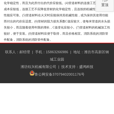
化学稳定性，而且为此所付出的代价应较低。(4)管道材料的连接工艺应简单，
置顶
成本应较低，连接工艺不应降低管材的化学稳定性，且连按的机械性能和密封
性能应可靠。(5)管道材料在火灾时应能保持其机械性能，或为保持其使用功能
而付出的代价应适度。(6)管材的阻力损失系数C值应较大，使每米管道的水头损
失较小，而且随着使用年限的增长，C值变化应较小。(7)管道材料的机械加工性
较好，便于安装。(8)管道材料应便于取得，而且价格相宜。消防系统的消防管
件配备，消防系统的消防管件配备。
联系人：郝经理 |
手机：15863266986 |
地址：潍坊市高新区钢
城工业园
潍坊钰兴机械有限公司
| 技术支持：
盛鸿科技
鲁公网安备37079402001176号